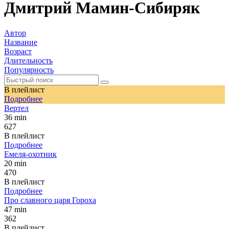
Дмитрий Мамин-Сибиряк
Автор
Название
Возраст
Длительность
Популярность
В плейлист
Подробнее
Вертел
36 min
627
В плейлист
Подробнее
Емеля-охотник
20 min
470
В плейлист
Подробнее
Про славного царя Гороха
47 min
362
В плейлист