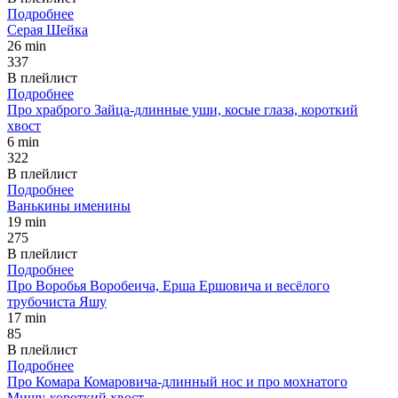
Подробнее
Серая Шейка
26 min
337
В плейлист
Подробнее
Про храброго Зайца-длинные уши, косые глаза, короткий
хвост
6 min
322
В плейлист
Подробнее
Ванькины именины
19 min
275
В плейлист
Подробнее
Про Воробья Воробеича, Ерша Ершовича и весёлого
трубочиста Яшу
17 min
85
В плейлист
Подробнее
Про Комара Комаровича-длинный нос и про мохнатого
Мишу-короткий хвост