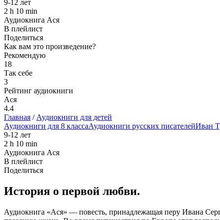
9-12 лет
2 h 10 min
Аудиокнига Ася
В плейлист
Поделиться
Как вам это произведение?
Рекомендую
18
Так себе
3
Рейтинг аудиокниги
Ася
4.4
Главная
/
Аудиокниги для детей
Аудиокниги для 8 класса
Аудиокниги русских писателей
Иван Т
9-12 лет
2 h 10 min
Аудиокнига Ася
В плейлист
Поделиться
История о первой любви.
Аудиокнига «Ася» — повесть, принадлежащая перу Ивана Серг