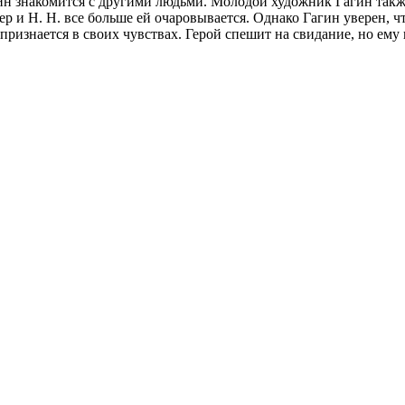
ин знакомится с другими людьми. Молодой художник Гагин также
р и Н. Н. все больше ей очаровывается. Однако Гагин уверен, чт
ризнается в своих чувствах. Герой спешит на свидание, но ему 