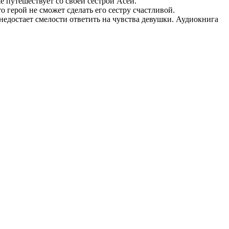
 путешествует со своей сестрой Асей.
о герой не сможет сделать его сестру счастливой.
недостает смелости ответить на чувства девушки. Аудиокнига