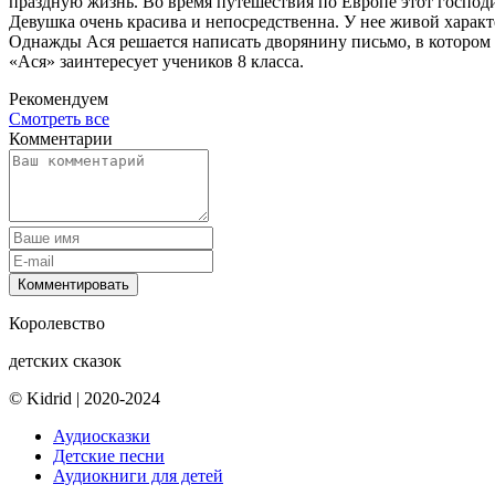
праздную жизнь. Во время путешествия по Европе этот господ
Девушка очень красива и непосредственна. У нее живой характе
Однажды Ася решается написать дворянину письмо, в котором п
«Ася» заинтересует учеников 8 класса.
Рекомендуем
Смотреть все
Комментарии
Комментировать
Королевство
детских сказок
© Kidrid
|
2020-2024
Аудиосказки
Детские песни
Аудиокниги для детей