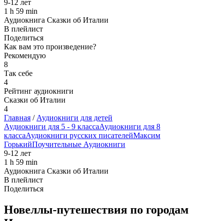
9-12 лет
1 h 59 min
Аудиокнига Сказки об Италии
В плейлист
Поделиться
Как вам это произведение?
Рекомендую
8
Так себе
4
Рейтинг аудиокниги
Сказки об Италии
4
Главная
/
Аудиокниги для детей
Аудиокниги для 5 - 9 класса
Аудиокниги для 8
класса
Аудиокниги русских писателей
Максим
Горький
Поучительные Аудиокниги
9-12 лет
1 h 59 min
Аудиокнига Сказки об Италии
В плейлист
Поделиться
Новеллы-путешествия по городам