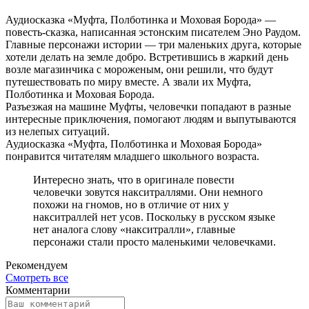
Аудиосказка «Муфта, Полботинка и Моховая Борода» —
повесть-сказка, написанная эстонским писателем Эно Раудом.
Главные персонажи истории — три маленьких друга, которые
хотели делать на земле добро. Встретившись в жаркий день
возле магазинчика с мороженым, они решили, что будут
путешествовать по миру вместе. А звали их Муфта,
Полботинка и Моховая Борода.
Разъезжая на машине Муфты, человечки попадают в разные
интересные приключения, помогают людям и выпутываются
из нелепых ситуаций.
Аудиосказка «Муфта, Полботинка и Моховая Борода»
понравится читателям младшего школьного возраста.
Интересно знать, что в оригинале повести
человечки зовутся накситраллями. Они немного
похожи на гномов, но в отличие от них у
накситраллей нет усов. Поскольку в русском языке
нет аналога слову «накситралли», главные
персонажи стали просто маленькими человечками.
Рекомендуем
Смотреть все
Комментарии