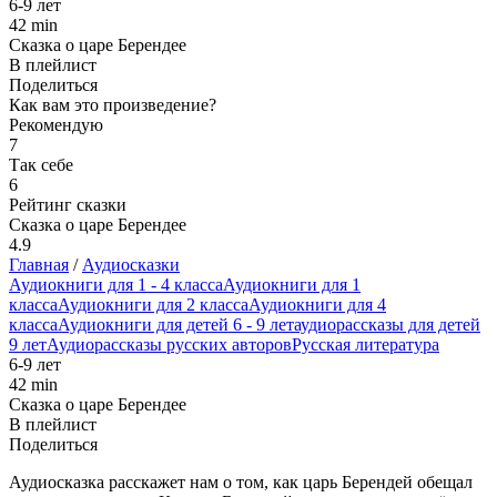
6-9 лет
42 min
Сказка о царе Берендее
В плейлист
Поделиться
Как вам это произведение?
Рекомендую
7
Так себе
6
Рейтинг сказки
Сказка о царе Берендее
4.9
Главная
/
Аудиосказки
Аудиокниги для 1 - 4 класса
Аудиокниги для 1
класса
Аудиокниги для 2 класса
Аудиокниги для 4
класса
Аудиокниги для детей 6 - 9 лет
аудиорассказы для детей
9 лет
Аудиорассказы русских авторов
Русская литература
6-9 лет
42 min
Сказка о царе Берендее
В плейлист
Поделиться
Аудиосказка расскажет нам о том, как царь Берендей обещал