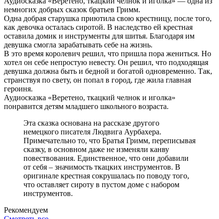
Аудиосказка «Веретено, ткацкий челнок и иголка» — одна из
немногих добрых сказок братьев Гримм.
Одна добрая старушка приютила свою крестницу, после того,
как девочка осталась сиротой. В наследство ей крестная
оставила домик и инструменты для шитья. Благодаря им
девушка смогла зарабатывать себе на жизнь.
В это время королевич решил, что пришла пора жениться. Но
хотел он себе непростую невесту. Он решил, что подходящая
девушка должна быть и бедной и богатой одновременно. Так,
странствуя по свету, он попал в город, где жила главная
героиня.
Аудиосказка «Веретено, ткацкий челнок и иголка»
понравится детям младшего школьного возраста.
Эта сказка основана на рассказе другого
немецкого писателя Людвига Аурбахера.
Примечательно то, что Братья Гримм, переписывая
сказку, в основном даже не изменяли канву
повествования. Единственное, что они добавили
от себя – значимость ткацких инструментов. В
оригинале крестная сокрушалась по поводу того,
что оставляет сироту в пустом доме с набором
инструментов.
Рекомендуем
Смотреть все