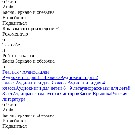
6-9 лет
2 min
Басня Зеркало и обезьяна
В плейлист
Поделиться
Как вам это произведение?
Рекомендую
6
Так себе
3
Рейтинг сказки
Басня Зеркало и обезьяна
5
Главная
/
Аудиосказки
Аудиокниги для 1 - 4 класса
Аудиокниги для 2
класса
Аудиокниги для 3 класса
Аудиокниги для 4
класса
Аудиокниги для детей 6 - 9 лет
аудиорассказы для детей
8 лет
Аудиорассказы русских авторов
Басни Крылова
Русская
литература
6-9 лет
2 min
Басня Зеркало и обезьяна
В плейлист
Поделиться