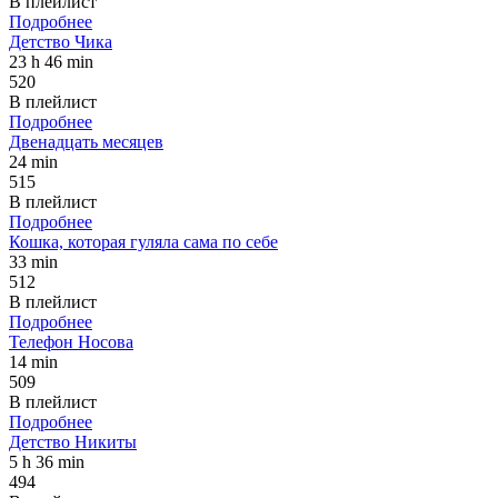
В плейлист
Подробнее
Детство Чика
23 h 46 min
520
В плейлист
Подробнее
Двенадцать месяцев
24 min
515
В плейлист
Подробнее
Кошка, которая гуляла сама по себе
33 min
512
В плейлист
Подробнее
Телефон Носова
14 min
509
В плейлист
Подробнее
Детство Никиты
5 h 36 min
494