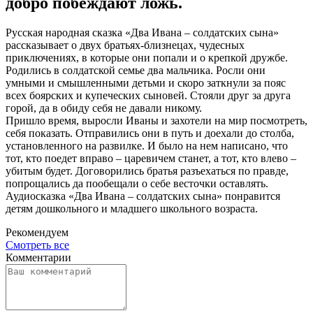
добро побеждают ложь.
Русская народная сказка «Два Ивана – солдатских сына»
рассказывает о двух братьях-близнецах, чудесных
приключениях, в которые они попали и о крепкой дружбе.
Родились в солдатской семье два мальчика. Росли они
умными и смышленными детьми и скоро заткнули за пояс
всех боярских и купеческих сыновей. Стояли друг за друга
горой, да в обиду себя не давали никому.
Пришло время, выросли Иваны и захотели на мир посмотреть,
себя показать. Отправились они в путь и доехали до столба,
установленного на развилке. И было на нем написано, что
тот, кто поедет вправо – царевичем станет, а тот, кто влево –
убитым будет. Договорились братья разъехаться по правде,
попрощались да пообещали о себе весточки оставлять.
Аудиосказка «Два Ивана – солдатских сына» понравится
детям дошкольного и младшего школьного возраста.
Рекомендуем
Смотреть все
Комментарии