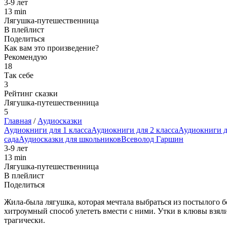
3-9 лет
13 min
Лягушка-путешественница
В плейлист
Поделиться
Как вам это произведение?
Рекомендую
18
Так себе
3
Рейтинг сказки
Лягушка-путешественница
5
Главная
/
Аудиосказки
Аудиокниги для 1 класса
Аудиокниги для 2 класса
Аудиокниги д
сада
Аудиосказки для школьников
Всеволод Гаршин
3-9 лет
13 min
Лягушка-путешественница
В плейлист
Поделиться
Жила-была лягушка, которая мечтала выбраться из постылого б
хитроумный способ улететь вмести с ними. Утки в клювы взяли
трагически.