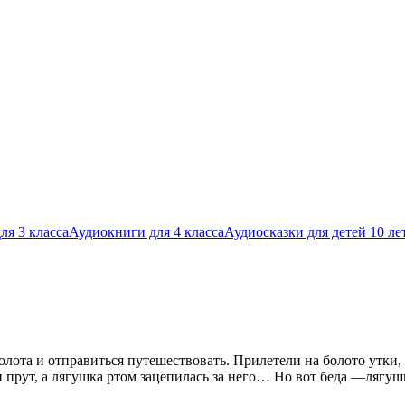
ля 3 класса
Аудиокниги для 4 класса
Аудиосказки для детей 10 ле
олота и отправиться путешествовать. Прилетели на болото утки,
 прут, а лягушка ртом зацепилась за него… Но вот беда —лягушк